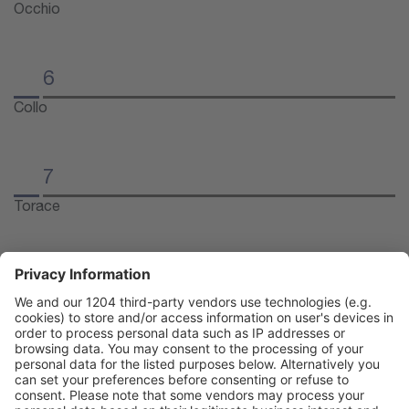
Occhio
6
Collo
7
Torace
8
Ecocardiografia
9
Fegato