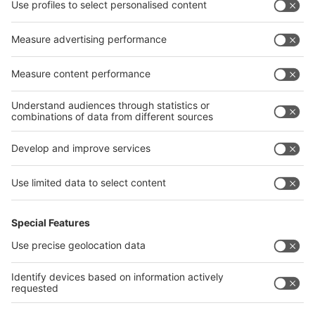
peritoneale e trombosi dei grossi vasi addominali
15
Ghiandole surrenali
16
Vie urinarie
17
Prostata e testicoli
18
Ovaie e utero