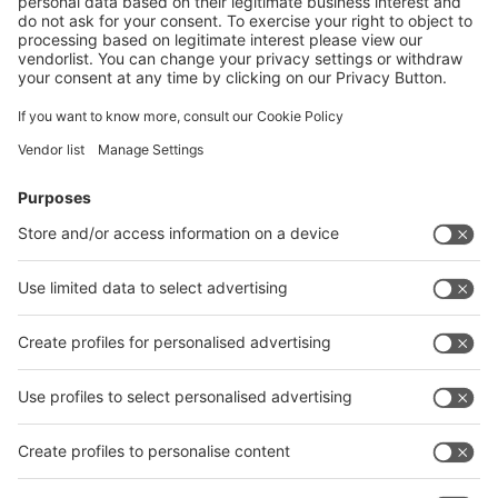
10
Milza
11
Pancreas
12
Apparato gastroenterico
13
Versamento peritoneale, linfonodi, masse, cavità